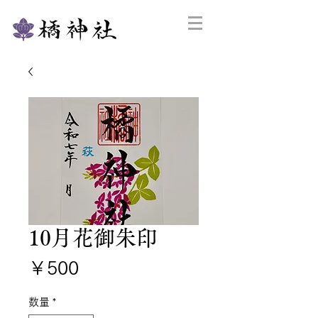
10月花御朱印
価
￥500
格
数量
*