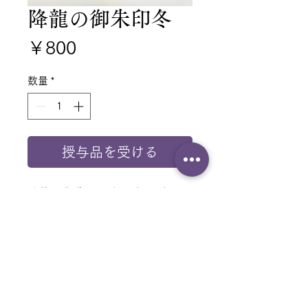
降龍の御朱印冬
価
￥800
格
数量
*
授与品を受ける
降龍の御朱印 冬 冬の季語
「雪だるま」と併せました