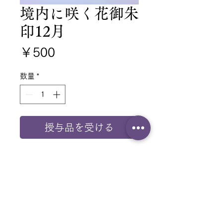
境内に咲く花御朱
印12月
価
￥500
格
数量
*
授与品を受ける
１２月境内に咲く、杜鵑草ホト
トギスの花御朱印です